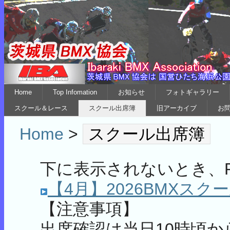
Home
Top Infomation
お知らせ
フォトギャラリー
スクール＆レース
スクール出席簿
旧アーカイブ
お
Home
>
スクール出席簿
下に表示されないとき、
【4月】2026BMXスク
【注意事項】
出席確認は当日10時頃か