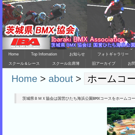
Home
Top Infomation
お知らせ
フォトギャラリー
スクール＆レース
スクール出席簿
旧アーカイブ
お
Home
>
about
>
ホームコ
茨城県ＢＭＸ協会は国営ひたち海浜公園BMXコースをホームコ