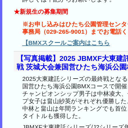
★新規生の募集期間
※お申し込みはひたち公園管理センター
事務局（029-265-9001）までお電
【BMXスクールご案内はこちら
【写真掲載】2025 JBMXF大東建
戦 茨城大会兼国営ひたち海浜公園
2025大東建託シリーズの最終戦となる
国営ひたち海浜公園BMXコースで開
チャンピオンシップ男子は中林凌大、
プ女子は畠山紗英がそれぞれ優勝した
中林と畠山は年間ランキングでも首位
タイトルも獲得した。
JBMXF大東建託シリーズ/J2シリー