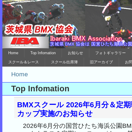
Home
Top Infomation
お知らせ
フォトギャラリー
スクール＆レース
スクール出席簿
旧アーカイブ
お
Home
Top Infomation
BMXスクール 2026年6月分＆定
カップ実施のお知らせ
2026年6月分の国営ひたち海浜公園B