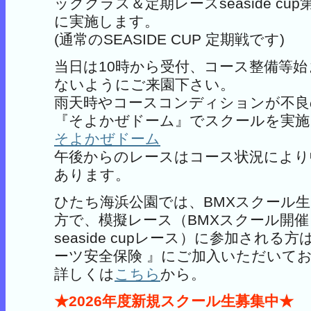
ッククラス＆定期レースseaside cup第
に実施します。
(通常のSEASIDE CUP 定期戦です)
当日は10時から受付、コース整備等
ないようにご来園下さい。
雨天時やコースコンディションが不良
『そよかぜドーム』でスクールを実施
そよかぜドーム
午後からのレースはコース状況により
あります。
ひたち海浜公園では、BMXスクール
方で、模擬レース（BMXスクール開
seaside cupレース）に参加される
ーツ安全保険 』にご加入いただいてお
詳しくは
こちら
から。
★2026年度新規スクール生募集中★