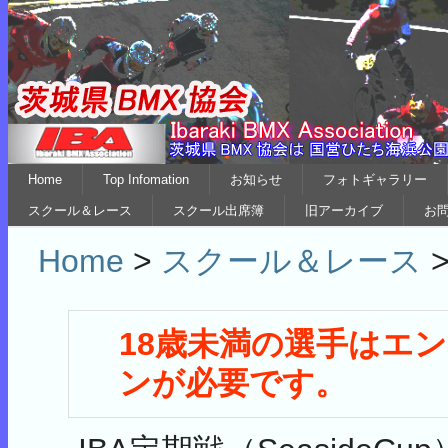
Home
Top Infomation
お知らせ
フォトギャラリー
スクール＆レース
スクール出席簿
旧アーカイブ
お
Home
>
スクール＆レース
18歳未満の選手はエ
ンが必要です。