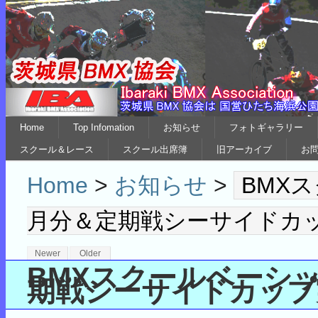
Home
Top Infomation
お知らせ
フォトギャラリー
スクール＆レース
スクール出席簿
旧アーカイブ
お
Home
>
お知らせ
>
BMX
月分＆定期戦シーサイドカ
Newer
Older
BMXスクールベーシッ
期戦シーサイドカップ