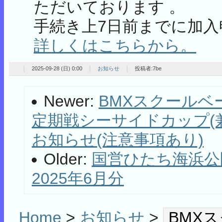
ただいております 。
手続き上7日前までに加
詳しくはこちらから。
2025-09-28 (日) 0:00
お知らせ
投稿者:7be
Newer:
BMXスクールベ
定期戦シーサイドカップ(兼J
お知らせ(注意事項あり)
Older:
国営ひたち海浜公
2025年6月分
Home
>
お知らせ
>
BMX