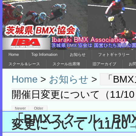
Home
Top Infomation
お知らせ
フォトギャラリー
スクール＆レース
スクール出席簿
旧アーカイブ
お
Home
>
お知らせ
>
「BMX
開催日変更について（11/10
Newer
Older
「BMXスクール・BMX 
変更について（11/10→