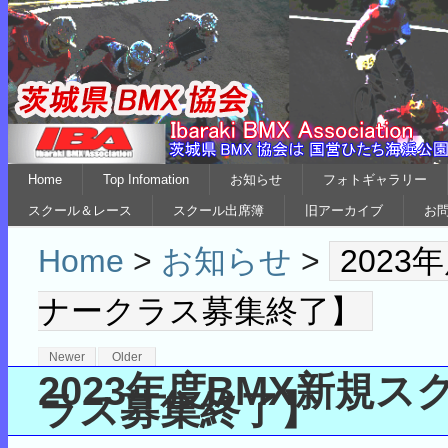
Home
Top Infomation
お知らせ
フォトギャラリー
スクール＆レース
スクール出席簿
旧アーカイブ
お
Home
>
お知らせ
>
202
ナークラス募集終了】
Newer
Older
2023年度BMX新規
ラス募集終了】