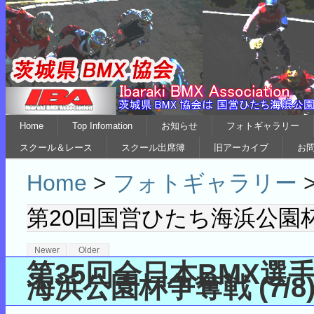
Home
Top Infomation
お知らせ
フォトギャラリー
スクール＆レース
スクール出席簿
旧アーカイブ
お
Home
>
フォトギャラリー
第20回国営ひたち海浜公園杯争奪
Newer
Older
第35回全日本BMX選
海浜公園杯争奪戦 (7/8)