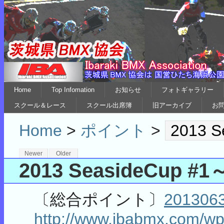
Home
Top Infomation
お知らせ
フォトギャラリー
スクール＆レース
スクール出席簿
旧アーカイブ
お
Home
>
ポイント
>
2013 S
Newer
Older
2013 SeasideCup #1
〔総合ポイント〕
2013063
http://www.ibabmx.com/wp